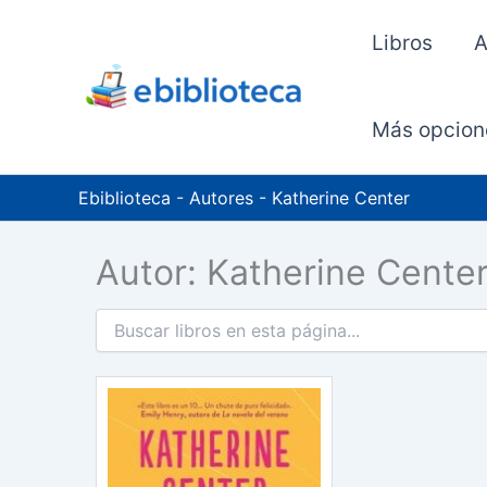
Ir
al
Libros
A
contenido
Más opcion
Ebiblioteca
-
Autores
-
Katherine Center
Autor: Katherine Cente