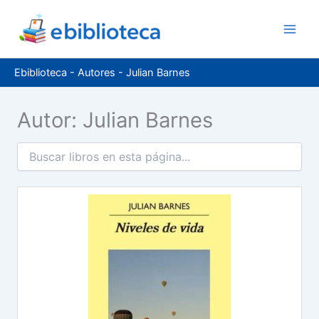
Ir
al
contenido
Ebiblioteca
-
Autores
-
Julian Barnes
Autor: Julian Barnes