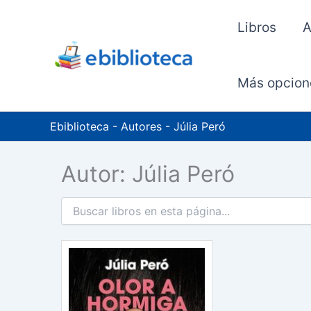
Ir
al
Libros
A
contenido
Más opcion
Ebiblioteca
-
Autores
-
Júlia Peró
Autor: Júlia Peró