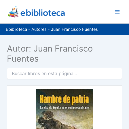
Ir
al
contenido
Ebiblioteca
-
Autores
-
Juan Francisco Fuentes
Autor: Juan Francisco
Fuentes