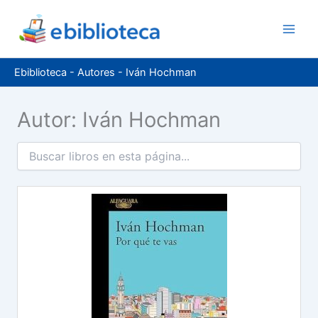
Ir
al
contenido
Ebiblioteca
-
Autores
-
Iván Hochman
Autor: Iván Hochman