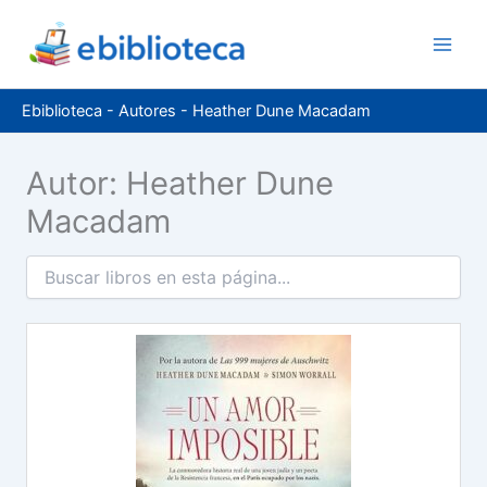
Ir
al
contenido
Ebiblioteca
-
Autores
-
Heather Dune Macadam
Autor: Heather Dune
Macadam