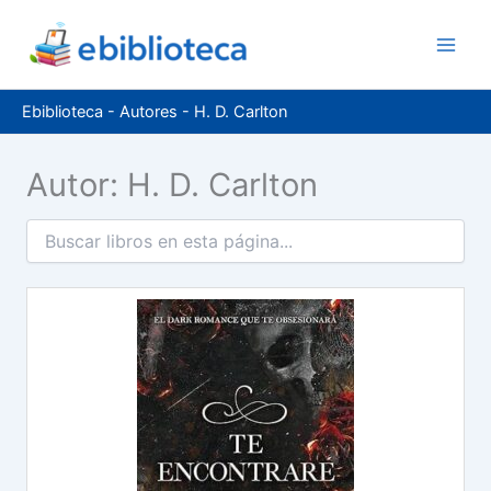
Ir
al
contenido
Ebiblioteca
-
Autores
-
H. D. Carlton
Autor: H. D. Carlton