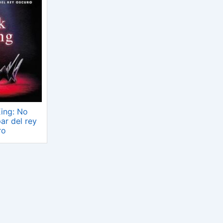
ing: No
ar del rey
ro