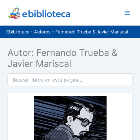
Ir
al
contenido
Ebiblioteca
-
Autores
-
Fernando Trueba & Javier Mariscal
Autor: Fernando Trueba &
Javier Mariscal