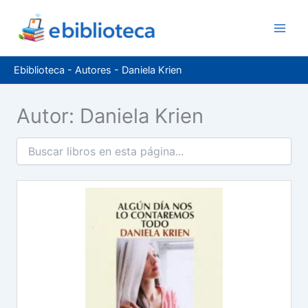
Ir
al
contenido
Ebiblioteca
-
Autores
-
Daniela Krien
Autor: Daniela Krien