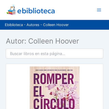
Ir
al
contenido
Ebiblioteca
-
Autores
-
Colleen Hoover
Autor: Colleen Hoover