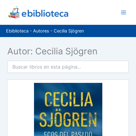
Ir
al
contenido
Ebiblioteca
-
Autores
-
Cecilia Sjögren
Autor: Cecilia Sjögren