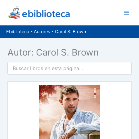
Ir
al
contenido
Ebiblioteca
-
Autores
-
Carol S. Brown
Autor: Carol S. Brown