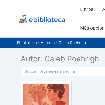
Ir
al
Libros
A
contenido
Más opcion
Ebiblioteca
-
Autores
-
Caleb Roehrigh
Autor: Caleb Roehrigh