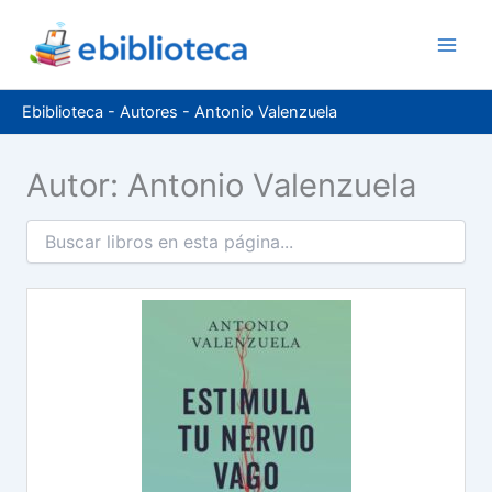
Ir
al
contenido
Ebiblioteca
-
Autores
-
Antonio Valenzuela
Autor: Antonio Valenzuela