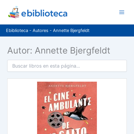
Ir
al
contenido
Ebiblioteca
-
Autores
-
Annette Bjergfeldt
Autor: Annette Bjergfeldt