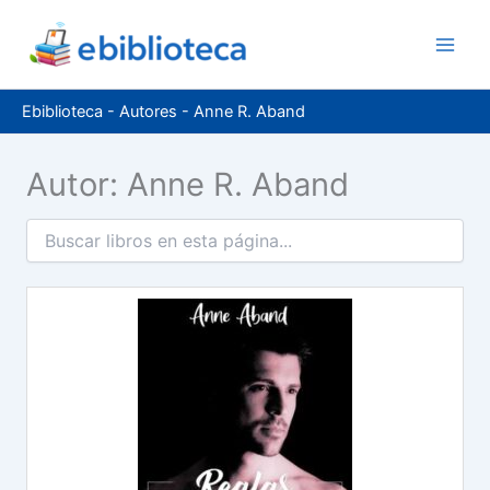
Ir
al
contenido
Ebiblioteca
-
Autores
-
Anne R. Aband
Autor: Anne R. Aband