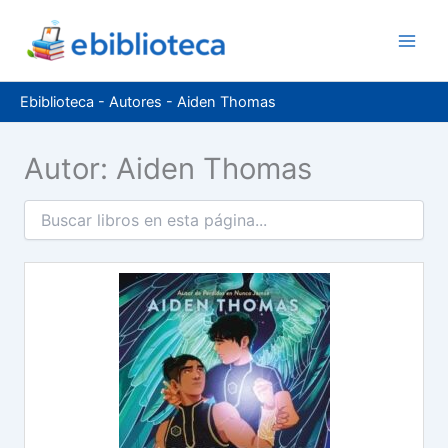
Ir
al
contenido
Ebiblioteca
-
Autores
-
Aiden Thomas
Autor: Aiden Thomas