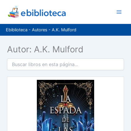
Ir
al
contenido
Ebiblioteca
-
Autores
-
A.K. Mulford
Autor: A.K. Mulford