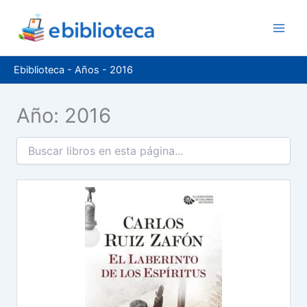
Ir
al
contenido
Ebiblioteca
-
Años
-
2016
Año: 2016